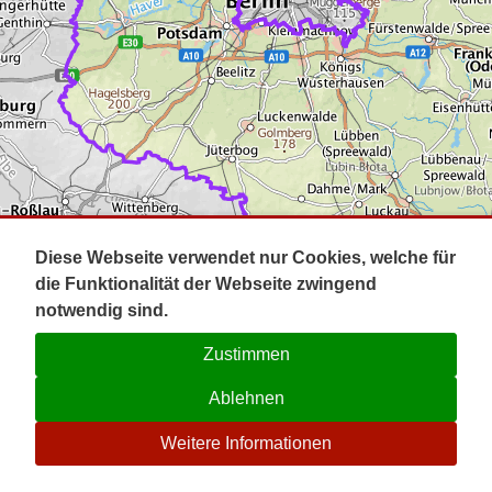
Impressum
Pot
Prig
Kontakt
Spr
Tel
Uck
Regi
Lausi
Diese Webseite verwendet nur Cookies, welche für
die Funktionalität der Webseite zwingend
notwendig sind.
Zustimmen
Ablehnen
☉
Weitere Informationen
V