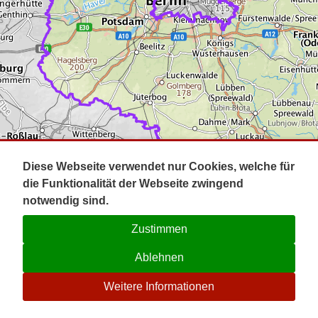
Impressum
Pot
Prig
Kontakt
Spr
Tel
Uck
Regi
Lausi
Diese Webseite verwendet nur Cookies, welche für
die Funktionalität der Webseite zwingend
notwendig sind.
Zustimmen
Ablehnen
☉
Weitere Informationen
V