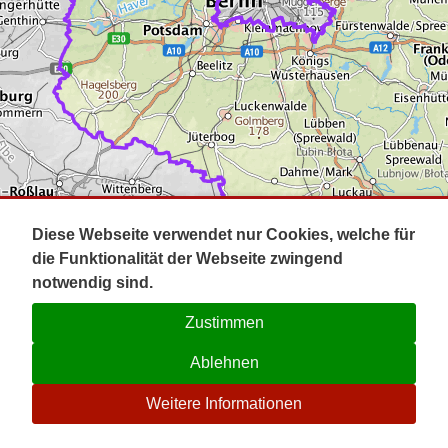
Impressum
Pot
Prig
Kontakt
Spr
Tel
Uck
Regi
Lausi
Diese Webseite verwendet nur Cookies, welche für
die Funktionalität der Webseite zwingend
notwendig sind.
Zustimmen
Ablehnen
☉
Weitere Informationen
V