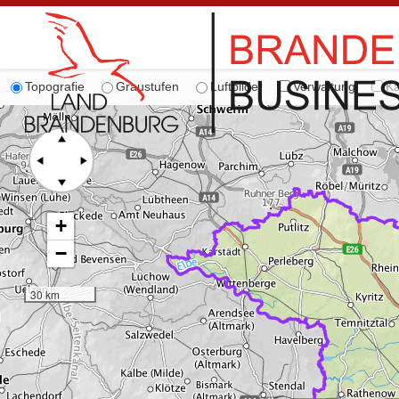
Topografie
Graustufen
Luftbilder
Verwaltung
Ka
+
−
30 km