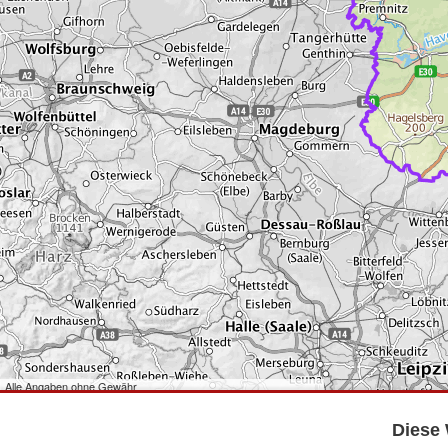
Alle Angaben ohne Gewähr
©
Bundesamt für Kartographie und Geodäsie
2026,
Datenquellen
©
GeoBasis-DE/LGB
,
dl-de/by-2-0
.
Diese 
©
GeoSN
,
dl-de/by-2-0