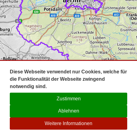
Impressum
Pot
Prig
Kontakt
Spr
Tel
Uck
Regi
Lausi
Diese Webseite verwendet nur Cookies, welche für
die Funktionalität der Webseite zwingend
notwendig sind.
Zustimmen
Ablehnen
☉
Weitere Informationen
V